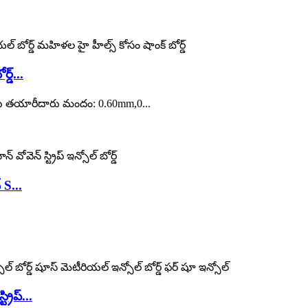
డ్...
ర్డు తయారీదారు మందం: 0.60mm,0...
 S...
రిప్...