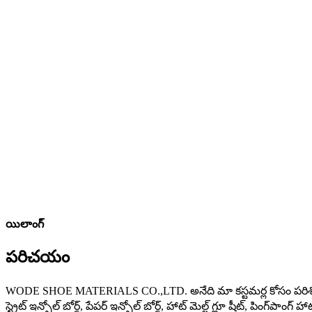
యిలాంగ్
పరిచయం
WODE SHOE MATERIALS CO.,LTD. అనేది మా కస్టమర్ల కోసం పరిశోధన, ఉత్ప
స్ట్రైట్ ఇన్సోల్ బోర్డ్, పేపర్ ఇన్సోల్ బోర్డ్, హాట్ మెల్ట్ గ్లూ షీట్, పింగ్‌పాంగ్ 