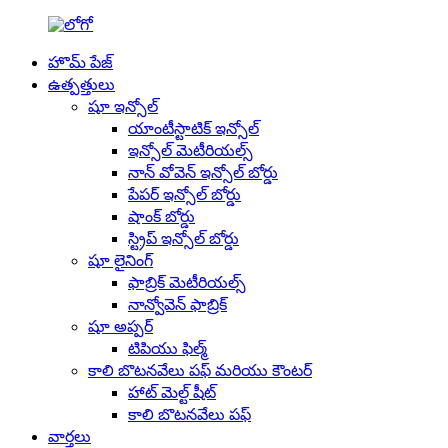
హొమ్ పేజ్
ఉత్పత్తులు
షూ ఇన్సోల్
యాంటీస్టాటిక్ ఇన్సోల్
ఇన్సోల్ మెటీరియల్స్
నాన్ వోవెన్ ఇన్సోల్ బోర్డు
పేపర్ ఇన్సోల్ బోర్డు
షాంక్ బోర్డు
స్ట్రిప్ ఇన్సోల్ బోర్డు
షూ లైనింగ్
ఫాబ్రిక్ మెటీరియల్స్
నాన్వోవెన్ ఫాబ్రిక్
షూ అప్పర్
టిపియు ఫిల్మ్
కాలి బొటనవేలు పఫ్ మరియు కౌంటర్
హాట్ మెల్ట్ షీట్
కాలి బొటనవేలు పఫ్
వార్తలు