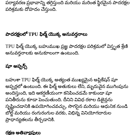
పర్యావరణ ప్రభావాన్ని తగ్గిస్తుంది మరియు మరింత స్థిరమైన పాదరక్షల
పరిశ్రమకు దోహదం చేస్తుంది.
పాదరక్షలలో TPU ఫిల్మ్ యొక్క అనువర్తనాలు
TPU ఫిల్మ్ యొక్క బహుముఖ ప్రజ్ఞ పాదరక్షల పరిశ్రమలో విస్తృత శ్రేణి
అనువర్తనాలకు అనుకూలంగా ఉంటుంది.
షూ అప్పర్స్
బహుశా TPU ఫిల్మ్ యొక్క అత్యంత ముఖ్యమైన అప్లికేషన్ షూ
అప్పర్లలో ఉంటుంది. ఈ ఫిల్మ్ అతుకులు లేని, మృదువైన ముగింపును
అందిస్తుంది, ఇది ఆకర్షణీయంగా కనిపించడమే కాకుండా షూ
పనితీరును కూడా పెంచుతుంది. దీనిని వివిధ రకాల డిజైన్లను
సృష్టించడానికి ఉపయోగించవచ్చు, సొగసైన మరియు ఆధునిక నుండి
బోల్డ్ మరియు రంగురంగుల వరకు, విభిన్న వినియోగదారుల
ప్రాధాన్యతలను తీర్చడానికి.
రక్షణ అతివ్యాప్తులు