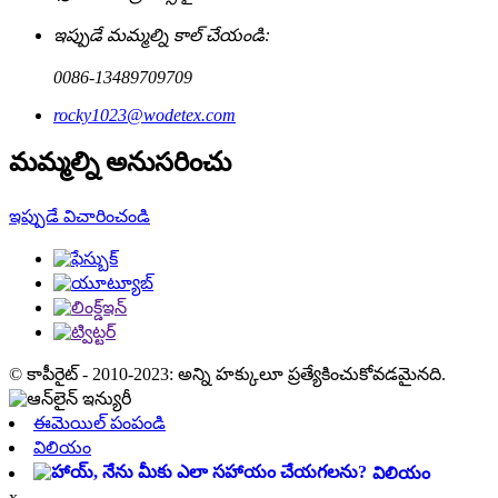
ఇప్పుడే మమ్మల్ని కాల్ చేయండి:
0086-13489709709
rocky1023@wodetex.com
మమ్మల్ని అనుసరించు
ఇప్పుడే విచారించండి
© కాపీరైట్ - 2010-2023: అన్ని హక్కులూ ప్రత్యేకించుకోవడమైనది.
ఈమెయిల్ పంపండి
విలియం
విలియం
x