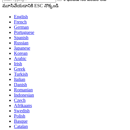
మూసివేయడానికి ESC నొక్కండి
English
French
German
Portuguese
Spanish
Russian
Japanese
Korean
Arabic
Irish
Greek
Turkish
Italian
Danish
Romanian
Indonesian
Czech
Afrikaans
Swedish
Polish
Basque
Catalan