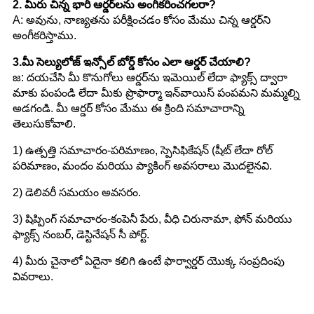
2. మీరు చిన్న భారీ ఆర్డర్‌లను అంగీకరించగలరా?
A: అవును, నాణ్యతను పరీక్షించడం కోసం మేము చిన్న ఆర్డర్‌ని
అంగీకరిస్తాము.
3.మీ సెల్యులోజ్ ఇన్సోల్ బోర్డ్ కోసం ఎలా ఆర్డర్ చేయాలి?
జ: దయచేసి మీ కొనుగోలు ఆర్డర్‌ను ఇమెయిల్ లేదా ఫ్యాక్స్ ద్వారా
మాకు పంపండి లేదా మీకు ప్రొఫార్మా ఇన్‌వాయిస్ పంపమని మమ్మల్ని
అడగండి. మీ ఆర్డర్ కోసం మేము ఈ క్రింది సమాచారాన్ని
తెలుసుకోవాలి.
1) ఉత్పత్తి సమాచారం-పరిమాణం, స్పెసిఫికేషన్ (షీట్ లేదా రోల్
పరిమాణం, మందం మరియు ప్యాకింగ్ అవసరాలు మొదలైనవి.
2) డెలివరీ సమయం అవసరం.
3) షిప్పింగ్ సమాచారం-కంపెనీ పేరు, వీధి చిరునామా, ఫోన్ మరియు
ఫ్యాక్స్ నంబర్, డెస్టినేషన్ సీ పోర్ట్.
4) మీరు చైనాలో ఏదైనా కలిగి ఉంటే ఫార్వార్డర్ యొక్క సంప్రదింపు
వివరాలు.