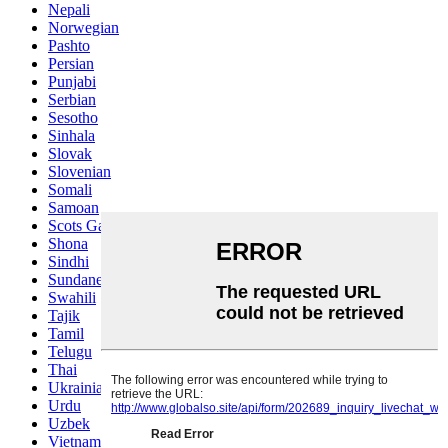
Nepali
Norwegian
Pashto
Persian
Punjabi
Serbian
Sesotho
Sinhala
Slovak
Slovenian
Somali
Samoan
Scots Gaelic
Shona
Sindhi
Sundanese
Swahili
Tajik
Tamil
Telugu
Thai
Ukrainian
Urdu
Uzbek
Vietnamese