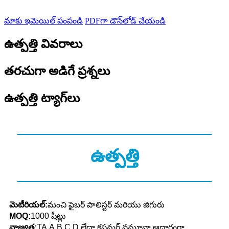
మాకు ఇమెయిల్ పంపండి
PDFగా డౌన్‌లోడ్ చేయండి
ఉత్పత్తి వివరాలు
తరచుగా అడిగే ప్రశ్నలు
ఉత్పత్తి ట్యాగ్‌లు
ఉత్పత్తి
మెటీరియల్:
మంచి ఫైబర్ పాలిస్టర్ మరియు జిగురు
MOQ:
1000 షీట్లు
నాణ్యత:
TA,A,B,C,D లేదా కస్టమర్ నమూనా ఆధారంగా