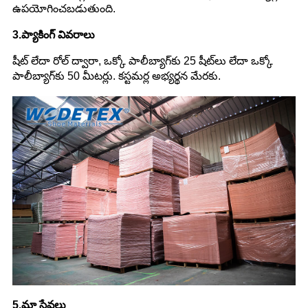
ఉపయోగించబడుతుంది.
3.ప్యాకింగ్ వివరాలు
షీట్ లేదా రోల్ ద్వారా, ఒక్కో పాలీబ్యాగ్‌కు 25 షీట్‌లు లేదా ఒక్కో
పాలీబ్యాగ్‌కు 50 మీటర్లు. కస్టమర్ల అభ్యర్థన మేరకు.
5.మా సేవలు