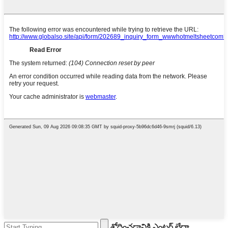
శోధించడానికి ఎంటర్ లేదా