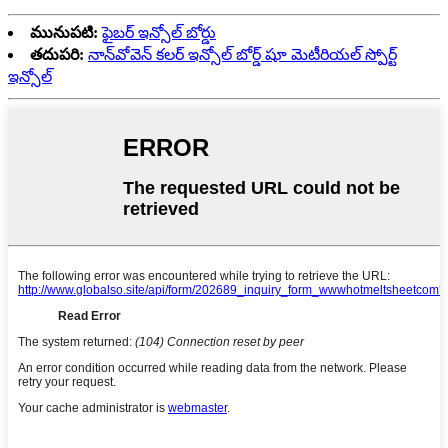
మునుపటి:
ఫైబర్ ఇన్సోల్ బోర్డు
తదుపరి:
నాన్‌వోవెన్ కలర్ ఇన్సోల్ బోర్డ్ షూ మెటీరియల్ స్పోర్ట్
ఇన్సోల్