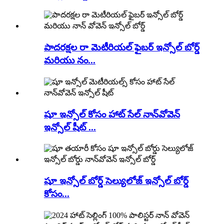
పాదరక్షల రా మెటీరియల్ ఫైబర్ ఇన్సోల్ బోర్డ్
మరియు నం...
షూ ఇన్సోల్ కోసం హాట్ సేల్ నాన్‌వోవెన్
ఇన్సోల్ షీట్ ...
షూ ఇన్సోల్ బోర్డ్ సెల్యులోజ్ ఇన్సోల్ బోర్డ్
కోసం...