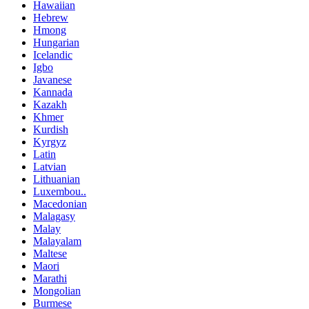
Hawaiian
Hebrew
Hmong
Hungarian
Icelandic
Igbo
Javanese
Kannada
Kazakh
Khmer
Kurdish
Kyrgyz
Latin
Latvian
Lithuanian
Luxembou..
Macedonian
Malagasy
Malay
Malayalam
Maltese
Maori
Marathi
Mongolian
Burmese