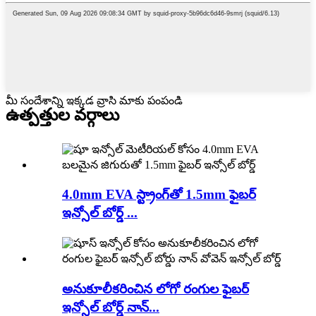
మీ సందేశాన్ని ఇక్కడ వ్రాసి మాకు పంపండి
ఉత్పత్తుల వర్గాలు
4.0mm EVA స్ట్రాంగ్‌తో 1.5mm ఫైబర్
ఇన్సోల్ బోర్డ్ ...
అనుకూలీకరించిన లోగో రంగుల ఫైబర్
ఇన్సోల్ బోర్డ్ నాన్...