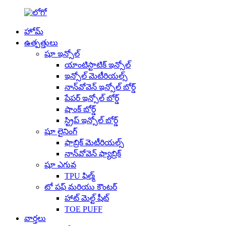
హోమ్
ఉత్పత్తులు
షూ ఇన్సోల్
యాంటిస్టాటిక్ ఇన్సోల్
ఇన్సోల్ మెటీరియల్స్
నాన్‌వోవెన్ ఇన్సోల్ బోర్డ్
పేపర్ ఇన్సోల్ బోర్డ్
షాంక్ బోర్డ్
స్ట్రిప్ ఇన్సోల్ బోర్డ్
షూ లైనింగ్
ఫాబ్రిక్ మెటీరియల్స్
నాన్‌వోవెన్ ఫ్యాబ్రిక్
షూ ఎగువ
TPU ఫిల్మ్
టో పఫ్ మరియు కౌంటర్
హాట్ మెల్ట్ షీట్
TOE PUFF
వార్తలు