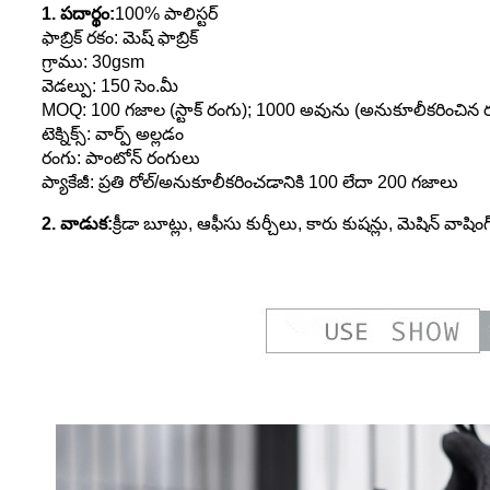
1. పదార్థం:
100% పాలిస్టర్
ఫాబ్రిక్ రకం: మెష్ ఫాబ్రిక్
గ్రాము: 30gsm
వెడల్పు: 150 సెం.మీ
MOQ: 100 గజాల (స్టాక్ రంగు); 1000 అవును (అనుకూలీకరించిన 
టెక్నిక్స్: వార్ప్ అల్లడం
రంగు: పాంటోన్ రంగులు
ప్యాకేజీ: ప్రతి రోల్/అనుకూలీకరించడానికి 100 లేదా 200 గజాలు
2. వాడుక:
క్రీడా బూట్లు, ఆఫీసు కుర్చీలు, కారు కుషన్లు, మెషిన్ వ