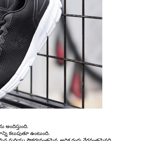
ు అందిస్తుంది.
లాన్ని కలుపుతూ ఉంటుంది.
కరమైన మరియు సౌకర్యవంతమైన, అధిక రంగు వేగవంతమైనది.