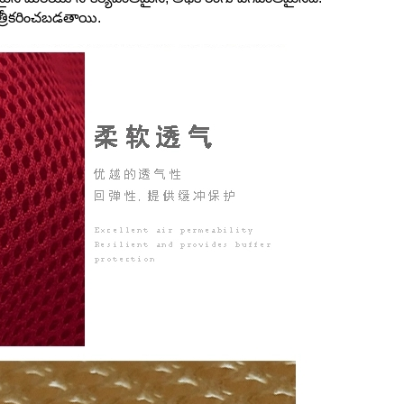
చిత్రీకరించబడతాయి.