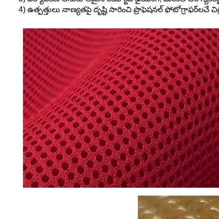
4) ఉత్పత్తులు నాణ్యతపై దృష్టి సారించి ప్రొఫెషనల్ ఫోటోగ్రాఫర్‌లచే 