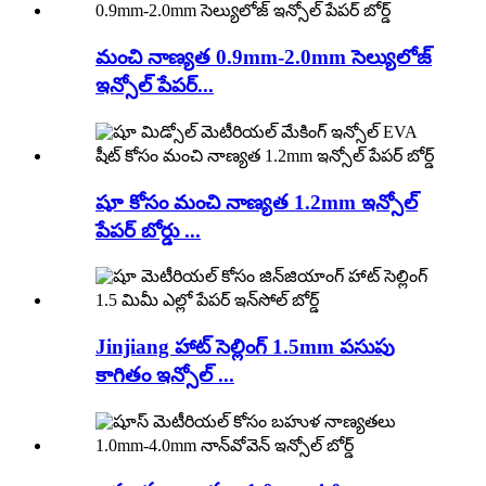
మంచి నాణ్యత 0.9mm-2.0mm సెల్యులోజ్
ఇన్సోల్ పేపర్...
షూ కోసం మంచి నాణ్యత 1.2mm ఇన్సోల్
పేపర్ బోర్డు ...
Jinjiang హాట్ సెల్లింగ్ 1.5mm పసుపు
కాగితం ఇన్సోల్ ...