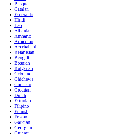
Basque
Catalan
Esperanto
Hindi
Lao
Albanian
Amharic
Armenian
Azerbaijani
Belarusian
Bengali
Bosnian
Bulgarian
Cebuano
Chichewa
Corsican
Croatian
Dutch
Estonian
Filipino
Finnish
Frisian
Galician
Georgian
Gujarati