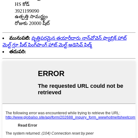
HS కోడ్
3921199090
ఉత్పత్తి సామర్థ్యం
రోజుకు 20000 షీట్
మునుపటి:
వృత్తిపరమైన తయారీదారు నాన్‌వోవెన్ ఫ్యాబ్రిక్ హాట్
మెల్ట్ గ్లూ షీట్ పింగ్‌పాంగ్ హాట్ మెల్ట్ అడెసివ్ ఫిల్మ్
తదుపరి: