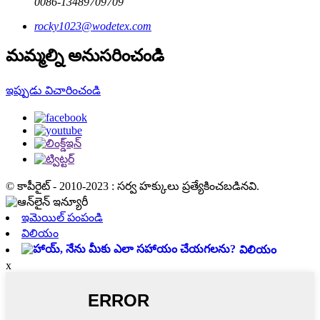
0086-13489709709
rocky1023@wodetex.com
మమ్మల్ని అనుసరించండి
ఇప్పుడు విచారించండి
© కాపీరైట్ - 2010-2023 : సర్వ హక్కులు ప్రత్యేకించబడినవి.
ఇమెయిల్ పంపండి
విలియం
విలియం
x