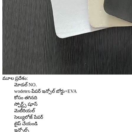
మూల ప్రదేశం:
మోడల్ NO.
wodetex-పేపర్ ఇన్సోల్ బోర్డు+EVA
కోసం తగినది
స్పోర్ట్స్ షూస్
మెటీరియల్
సెల్యులోజ్ పేపర్
టైప్ చేయండి
ఇన్సోల్స్