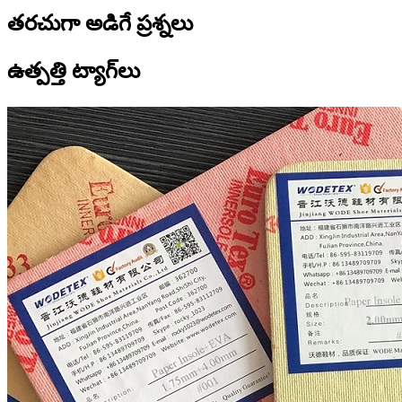
తరచుగా అడిగే ప్రశ్నలు
ఉత్పత్తి ట్యాగ్‌లు