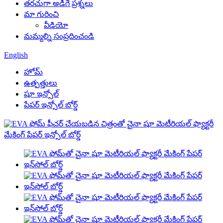
తరచుగా అడిగే ప్రశ్నలు
మా గురించి
వీడియో
మమ్మల్ని సంప్రదించండి
English
హోమ్
ఉత్పత్తులు
షూ ఇన్సోల్
పేపర్ ఇన్సోల్ బోర్డ్