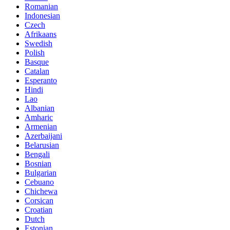
Romanian
Indonesian
Czech
Afrikaans
Swedish
Polish
Basque
Catalan
Esperanto
Hindi
Lao
Albanian
Amharic
Armenian
Azerbaijani
Belarusian
Bengali
Bosnian
Bulgarian
Cebuano
Chichewa
Corsican
Croatian
Dutch
Estonian