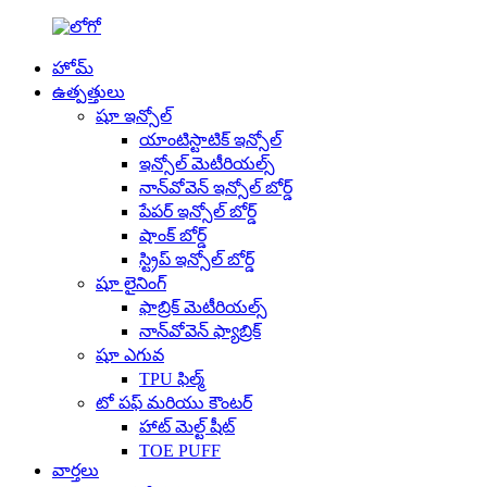
హోమ్
ఉత్పత్తులు
షూ ఇన్సోల్
యాంటిస్టాటిక్ ఇన్సోల్
ఇన్సోల్ మెటీరియల్స్
నాన్‌వోవెన్ ఇన్సోల్ బోర్డ్
పేపర్ ఇన్సోల్ బోర్డ్
షాంక్ బోర్డ్
స్ట్రిప్ ఇన్సోల్ బోర్డ్
షూ లైనింగ్
ఫాబ్రిక్ మెటీరియల్స్
నాన్‌వోవెన్ ఫ్యాబ్రిక్
షూ ఎగువ
TPU ఫిల్మ్
టో పఫ్ మరియు కౌంటర్
హాట్ మెల్ట్ షీట్
TOE PUFF
వార్తలు