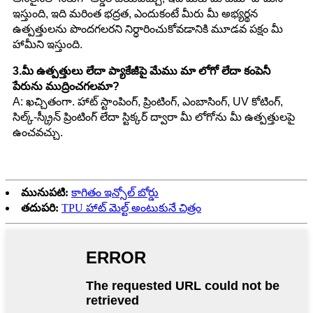
ఇస్తుంది, ఇది మరింత భద్రత, ఎందుకంటే మీరు మీ అభ్యర్థన
ఉత్పత్తులను పొందగలరని నిర్ధారించుకోవడానికి మూడవ పక్షం మీ
హామీని ఇస్తుంది.
3.మీ ఉత్పత్తులు లేదా ప్యాకేజీపై మేము మా లోగో లేదా కంపెనీ
పేరును ముద్రించగలమా?
A: ఖచ్చితంగా. హాట్ స్టాంపింగ్, ప్రింటింగ్, ఎంబాసింగ్, UV కోటింగ్,
సిల్క్-స్క్రీన్ ప్రింటింగ్ లేదా స్టిక్కర్ ద్వారా మీ లోగోను మీ ఉత్పత్తులపై
ఉంచవచ్చు.
మునుపటి:
కాగితం ఇన్సోల్ బోర్డు
తదుపరి:
TPU హాట్ మెల్ట్ అంటుకునే చిత్రం