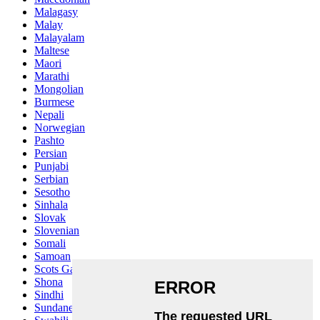
Malagasy
Malay
Malayalam
Maltese
Maori
Marathi
Mongolian
Burmese
Nepali
Norwegian
Pashto
Persian
Punjabi
Serbian
Sesotho
Sinhala
Slovak
Slovenian
Somali
Samoan
Scots Gaelic
Shona
Sindhi
Sundanese