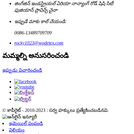
జింగ్‌జిన్ ఇండస్ట్రియల్ ఏరియా నాన్యాంగ్ రోడ్ షిషి సిటీ
ఫుజియాన్ ప్రావిన్స్ చైనా
ఇప్పుడే మాకు కాల్ చేయండి:
0086-13489709709
rocky1023@wodetex.com
మమ్మల్ని అనుసరించండి
ఇప్పుడు విచారించండి
© కాపీరైట్ - 2010-2023 : సర్వ హక్కులు ప్రత్యేకించబడినవి.
ఇమెయిల్ పంపండి
విలియం