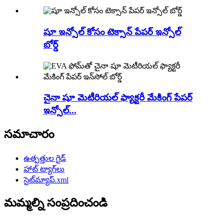
షూ ఇన్సోల్ కోసం టెక్సాన్ పేపర్ ఇన్సోల్
బోర్డ్
చైనా షూ మెటీరియల్ ఫ్యాక్టరీ మేకింగ్ పేపర్
ఇన్సోల్...
సమాచారం
ఉత్పత్తుల గైడ్
హాట్ ట్యాగ్‌లు
సైట్‌మ్యాప్.xml
మమ్మల్ని సంప్రదించండి