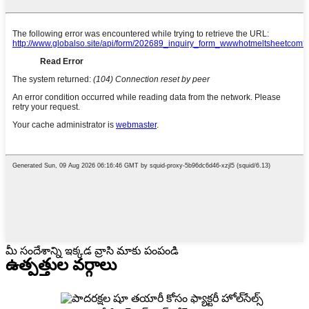
మీ సందేశాన్ని ఇక్కడ వ్రాసి మాకు పంపండి
ఉత్పత్తుల వర్గాలు