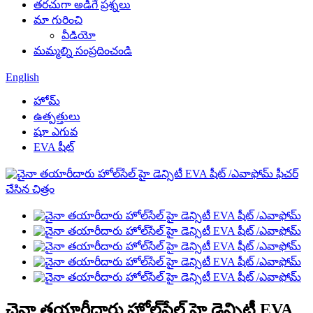
తరచుగా అడిగే ప్రశ్నలు
మా గురించి
వీడియో
మమ్మల్ని సంప్రదించండి
English
హోమ్
ఉత్పత్తులు
షూ ఎగువ
EVA షీట్
చైనా తయారీదారు హోల్‌సేల్ హై డెన్సిటీ EVA