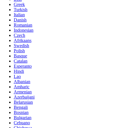
Greek
Turkish
Italian
Danish
Romanian
Indonesian
Czech
Afrikaans
Swedish
Polish
Basque
Catalan
Esperanto
Hindi
Lao
Albanian
Amharic
Armenian
Azerbaijani
Belarusian
Bengali
Bosnian
Bulgarian
Cebuano
Chichewa