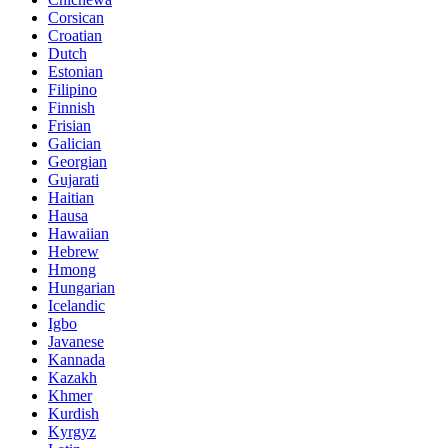
Corsican
Croatian
Dutch
Estonian
Filipino
Finnish
Frisian
Galician
Georgian
Gujarati
Haitian
Hausa
Hawaiian
Hebrew
Hmong
Hungarian
Icelandic
Igbo
Javanese
Kannada
Kazakh
Khmer
Kurdish
Kyrgyz