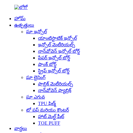
హోమ్
ఉత్పత్తులు
షూ ఇన్సోల్
యాంటిస్టాటిక్ ఇన్సోల్
ఇన్సోల్ మెటీరియల్స్
నాన్‌వోవెన్ ఇన్సోల్ బోర్డ్
పేపర్ ఇన్సోల్ బోర్డ్
షాంక్ బోర్డ్
స్ట్రిప్ ఇన్సోల్ బోర్డ్
షూ లైనింగ్
ఫాబ్రిక్ మెటీరియల్స్
నాన్‌వోవెన్ ఫ్యాబ్రిక్
షూ ఎగువ
TPU ఫిల్మ్
టో పఫ్ మరియు కౌంటర్
హాట్ మెల్ట్ షీట్
TOE PUFF
వార్తలు