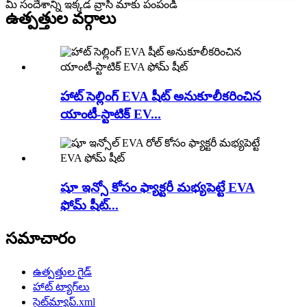
మీ సందేశాన్ని ఇక్కడ వ్రాసి మాకు పంపండి
ఉత్పత్తుల వర్గాలు
హాట్ సెల్లింగ్ EVA షీట్ అనుకూలీకరించిన
యాంటీ-స్టాటిక్ EV...
షూ ఇన్సో కోసం ఫ్యాక్టరీ మభ్యపెట్టే EVA
ఫోమ్ షీట్...
సమాచారం
ఉత్పత్తుల గైడ్
హాట్ ట్యాగ్‌లు
సైట్‌మ్యాప్.xml