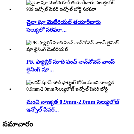
చైనా షూ మెటీరియల్ తయారీదారు
సెల్యులో సరఫరా...
PK ఫ్యాబ్రిక్ సూది పంచ్ నాన్‌వోవెన్ వాంప్
లైనింగ్ షూ...
మంచి నాణ్యత 0.9mm-2.0mm సెల్యులోజ్
ఇన్సోల్ పేపర్...
సమాచారం