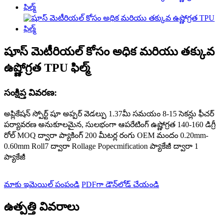
షూస్ మెటీరియల్ కోసం అధిక మరియు తక్కువ
ఉష్ణోగ్రత TPU ఫిల్మ్
సంక్షిప్త వివరణ:
అప్లికేషన్ స్పోర్ట్ షూ అప్పర్ వెడల్పు 1.37మీ సమయం 8-15 సెకన్లు ఫీచర్
పర్యావరణ అనుకూలమైన, సులభంగా ఆపరేటింగ్ ఉష్ణోగ్రత 140-160 డిగ్రీ
రోల్ MOQ ద్వారా ప్యాకింగ్ 200 మీటర్ల రంగు OEM మందం 0.20mm-
0.60mm Roll7 ద్వారా Rollage Popecmification ప్యాకేజీ ద్వారా 1
ప్యాకేజీ
మాకు ఇమెయిల్ పంపండి
PDFగా డౌన్‌లోడ్ చేయండి
ఉత్పత్తి వివరాలు