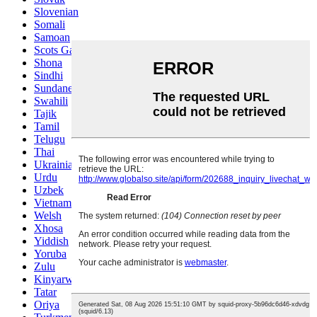
Slovenian
Somali
Samoan
Scots Gaelic
Shona
Sindhi
Sundanese
Swahili
Tajik
Tamil
Telugu
Thai
Ukrainian
Urdu
Uzbek
Vietnamese
Welsh
Xhosa
Yiddish
Yoruba
Zulu
Kinyarwanda
Tatar
Oriya