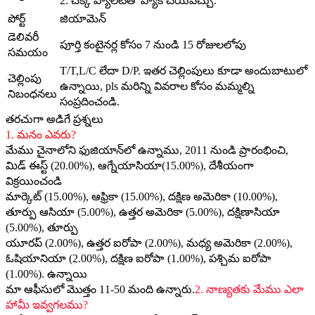
2. చెక్క ప్యాలెట్‌తో ప్యాక్ చేయవచ్చు.
పోర్ట్
జియామెన్
డెలివరీ
పూర్తి కంటైనర్ల కోసం 7 నుండి 15 రోజులలోపు
సమయం
T/T,L/C లేదా D/P. ఇతర చెల్లింపులు కూడా అందుబాటులో
చెల్లింపు
ఉన్నాయి, pls మరిన్ని వివరాల కోసం మమ్మల్ని
నిబంధనలు
సంప్రదించండి.
తరచుగా అడిగే ప్రశ్నలు
1. మనం ఎవరు?
మేము చైనాలోని ఫుజియాన్‌లో ఉన్నాము, 2011 నుండి ప్రారంభించి,
మిడ్ ఈస్ట్ (20.00%), ఆగ్నేయాసియా(15.00%), దేశీయంగా
విక్రయించండి
మార్కెట్ (15.00%), ఆఫ్రికా (15.00%), దక్షిణ అమెరికా (10.00%),
తూర్పు ఆసియా (5.00%), ఉత్తర అమెరికా (5.00%), దక్షిణాసియా
(5.00%), తూర్పు
యూరప్ (2.00%), ఉత్తర ఐరోపా (2.00%), మధ్య అమెరికా (2.00%),
ఓషియానియా (2.00%), దక్షిణ ఐరోపా (1.00%), పశ్చిమ ఐరోపా
(1.00%). ఉన్నాయి
మా ఆఫీసులో మొత్తం 11-50 మంది ఉన్నారు.
2. నాణ్యతకు మేము ఎలా
హామీ ఇవ్వగలము?