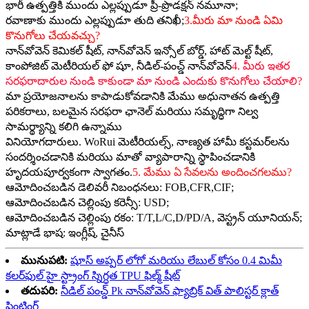
భారీ ఉత్పత్తికి ముందు ఎల్లప్పుడూ ప్రీ-ప్రొడక్షన్ నమూనా;
రవాణాకు ముందు ఎల్లప్పుడూ తుది తనిఖీ;
3.మీరు మా నుండి ఏమి
కొనుగోలు చేయవచ్చు?
నాన్‌వోవెన్ కెమికల్ షీట్, నాన్‌వోవెన్ ఇన్సోల్ బోర్డ్, హాట్ మెల్ట్ షీట్,
కాంపోజిట్ మెటీరియల్ ఫో షూ, నీడిల్-పంచ్డ్ నాన్‌వోవెన్
4. మీరు ఇతర
సరఫరాదారుల నుండి కాకుండా మా నుండి ఎందుకు కొనుగోలు చేయాలి?
మా ప్రయోజనాలను కాపాడుకోవడానికి మేము అధునాతన ఉత్పత్తి
పరికరాలు, బలమైన సరఫరా ఛానెల్ మరియు సమృద్ధిగా నిల్వ
సామర్థ్యాన్ని కలిగి ఉన్నాము
వినియోగదారులు. WoRui మెటీరియల్స్, నాణ్యత హామీ కస్టమర్‌లను
సందర్శించడానికి మరియు మాతో వ్యాపారాన్ని స్థాపించడానికి
హృదయపూర్వకంగా స్వాగతం.
5. మేము ఏ సేవలను అందించగలము?
ఆమోదించబడిన డెలివరీ నిబంధనలు: FOB,CFR,CIF;
ఆమోదించబడిన చెల్లింపు కరెన్సీ: USD;
ఆమోదించబడిన చెల్లింపు రకం: T/T,L/C,D/PD/A, వెస్ట్రన్ యూనియన్;
మాట్లాడే భాష: ఇంగ్లీష్, చైనీస్
మునుపటి:
షూస్ అప్పర్ లోగో మరియు లేబుల్ కోసం 0.4 మిమీ
కలర్‌ఫుల్ హై స్ట్రాంగ్ స్నిగ్ధత TPU ఫిల్మ్ షీట్
తదుపరి:
నీడిల్ పంచ్డ్ Pk నాన్‌వోవెన్ ఫ్యాబ్రిక్ విత్ పాలిస్టర్ క్లాత్
ప్రింటింగ్