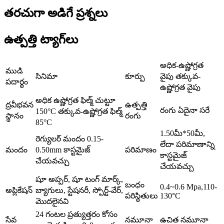
తరచుగా అడిగే ప్రశ్నలు
ఉత్పత్తి ట్యాగ్‌లు
అధిక-ఉష్ణోగ్రత
ముడి
సినిమా
కూర్పు
వైపు తక్కువ-
పదార్థం
ఉష్ణోగ్రత వైపు
అధిక ఉష్ణోగ్రత ఫిల్మ్ చుట్టూ
ద్రవీభవన
ఉత్పత్తి
రంగు ఏదైనా సరే
150°C తక్కువ-ఉష్ణోగ్రత ఫిల్మ్
స్థానం
రంగు
85°C
1.50మీ*50మీ,
రెగ్యులర్ మందం 0.15-
లేదా పరిమాణాన్ని
మందం
0.50mm కాస్టమైజ్
పరిమాణం
కాస్టమైజ్
చేయవచ్చు
చేయవచ్చు
షూ అప్పర్, షూ టంగ్ మార్క్,
బంధం
0.4~0.6 Mpa,110-
అప్లికేషన్
బ్యాగులు, స్టేషనరీ, స్పోర్ట్-వేర్,
పరిస్థితులు
130°C
మొదలైనవి
24 గంటల ప్రత్యుత్తరం కోసం
సేవ
నమూనా
ఉచిత నమూనా