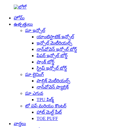
హోమ్
ఉత్పత్తులు
షూ ఇన్సోల్
యాంటిస్టాటిక్ ఇన్సోల్
ఇన్సోల్ మెటీరియల్స్
నాన్‌వోవెన్ ఇన్సోల్ బోర్డ్
పేపర్ ఇన్సోల్ బోర్డ్
షాంక్ బోర్డ్
స్ట్రిప్ ఇన్సోల్ బోర్డ్
షూ లైనింగ్
ఫాబ్రిక్ మెటీరియల్స్
నాన్‌వోవెన్ ఫ్యాబ్రిక్
షూ ఎగువ
TPU ఫిల్మ్
టో పఫ్ మరియు కౌంటర్
హాట్ మెల్ట్ షీట్
TOE PUFF
వార్తలు