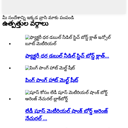
మీ సందేశాన్ని ఇక్కడ వ్రాసి మాకు పంపండి
ఉత్పత్తుల వర్గాలు
ఫ్యాక్టరీ ధర డబుల్ నీడిల్ స్టిచ్ బోన్డ్ క్లాత్...
పింగ్ పాంగ్ హాట్ మెల్ట్ షీట్
లేడీ షూస్ మెటీరియల్ షాంక్ బోర్డ్ ఆరెంజ్
నేచురల్ ...