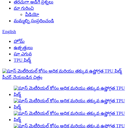
తరచుగా అడిగే ప్రశ్నలు
మా గురించి
వీడియో
మమ్మల్ని సంప్రదించండి
English
హోమ్
ఉత్పత్తులు
షూ ఎగువ
TPU ఫిల్మ్