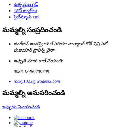
ఉత్పత్తుల గైడ్
హాట్ ట్యాగ్‌లు
సైట్‌మ్యాప్.xml
మమ్మల్ని సంప్రదించండి
జింగ్‌జిన్ ఇండస్ట్రియల్ ఏరియా నాన్యాంగ్ రోడ్ షిషి సిటీ
ఫుజియాన్ ప్రావిన్స్ చైనా
ఇప్పుడే మాకు కాల్ చేయండి:
0086-13489709709
rocky1023@wodetex.com
మమ్మల్ని అనుసరించండి
ఇప్పుడు విచారించండి