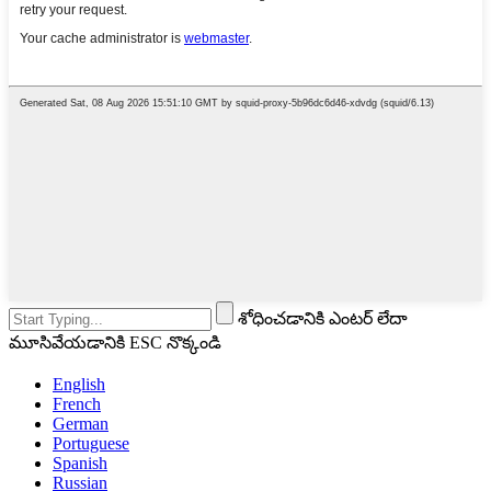
శోధించడానికి ఎంటర్ లేదా
మూసివేయడానికి ESC నొక్కండి
English
French
German
Portuguese
Spanish
Russian