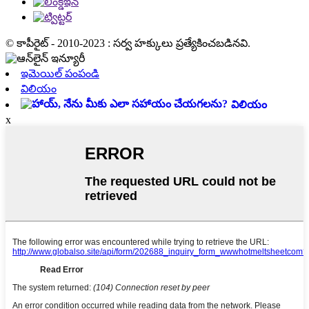
© కాపీరైట్ - 2010-2023 : సర్వ హక్కులు ప్రత్యేకించబడినవి.
ఇమెయిల్ పంపండి
విలియం
విలియం
x