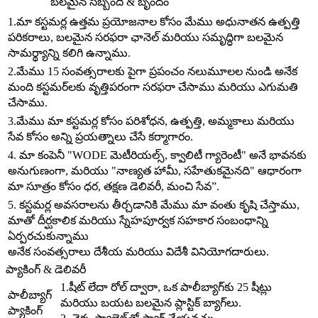
బలమైన సిబ్బంది & బృందం
1.మా కస్టమర్ల ఉత్తమ ప్రయోజనాల కోసం మేము అధునాతన ఉత్పత్తి
పరికరాలు, బలమైన సరఫరా ఛానెల్ మరియు సమృద్ధిగా బలమైన
సామర్థ్యాన్ని కలిగి ఉన్నాము.
2.మేము 15 సంవత్సరాలకు పైగా ప్రపంచం నలుమూలల నుండి అనేక
మంది కస్టమర్‌లకు వృత్తిపరంగా సరఫరా చేసాము మరియు ఎగుమతి
చేసాము.
3.మేము మా కస్టమర్ల కోసం పరిశోధన, ఉత్పత్తి, అమ్మకాలు మరియు
సేవ కోసం అన్ని ప్రయత్నాలు చేసే కర్మాగారం.
4. మా కంపెనీ "WODE మెటీరియల్స్, క్వాలిటీ గ్యారెంటీ" అనే భావనకు
అనుగుణంగా, మరియు "నాణ్యత హామీ, సహేతుకమైనది" ఆధారంగా
మా సూత్రం కోసం ధర, తక్షణ డెలివరీ, మంచి సేవ”.
5. కస్టమర్ల అవసరాలను తీర్చడానికి మేము మా వంతు కృషి చేస్తాము,
మాతో దీర్ఘకాలిక మరియు స్నేహపూర్వక సహకార సంబంధాన్ని
ఏర్పరచుకున్నాము
అనేక సంవత్సరాలు దేశీయ మరియు విదేశీ వినియోగదారులు.
ప్యాకింగ్ & డెలివరీ
1.షీట్ లేదా రోల్ ద్వారా, ఒక పాలీబ్యాగ్‌కు 25 షీట్లు
పాలీబ్యాగ్
మరియు బయట బలమైన ప్లాస్టిక్ బ్యాగ్‌లు.
ప్యాకింగ్