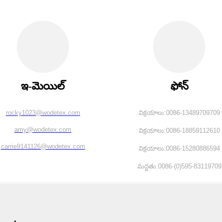
ఇ-మెయిల్
ఫోన్
rocky1023@wodetex.com
విక్రయాలు:0086-13489709709
amy@wodetex.com
విక్రయాలు:0086-18859112610
carrie9141126@wodetex.com
విక్రయాలు:0086-15280886594
మద్దతు:0086-(0)595-83119709