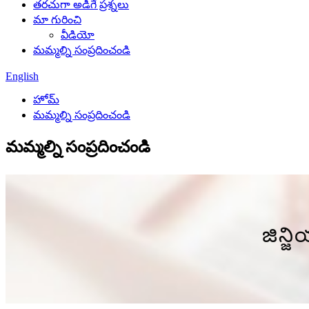
తరచుగా అడిగే ప్రశ్నలు
మా గురించి
వీడియో
మమ్మల్ని సంప్రదించండి
English
హోమ్
మమ్మల్ని సంప్రదించండి
మమ్మల్ని సంప్రదించండి
జిన్జ