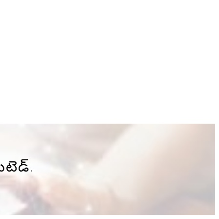
ిటెడ్.