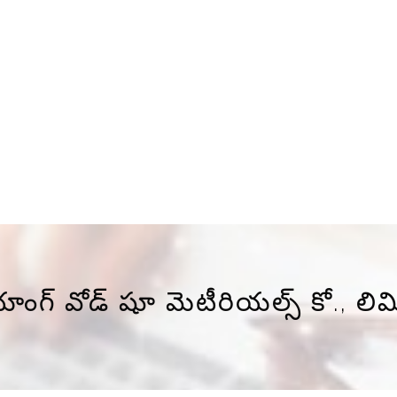
ియాంగ్ వోడ్ షూ మెటీరియల్స్ కో., లిమ