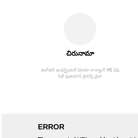
చిరునామా
జింగ్‌జిన్ ఇండస్ట్రియల్ ఏరియా నాన్యాంగ్ రోడ్ షిషి
సిటీ ఫుజియాన్ ప్రావిన్స్ చైనా