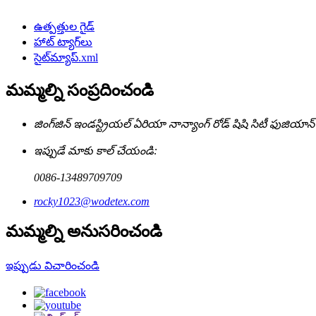
ఉత్పత్తుల గైడ్
హాట్ ట్యాగ్‌లు
సైట్‌మ్యాప్.xml
మమ్మల్ని సంప్రదించండి
జింగ్‌జిన్ ఇండస్ట్రియల్ ఏరియా నాన్యాంగ్ రోడ్ షిషి సిటీ ఫుజియాన్ ప్
ఇప్పుడే మాకు కాల్ చేయండి:
0086-13489709709
rocky1023@wodetex.com
మమ్మల్ని అనుసరించండి
ఇప్పుడు విచారించండి