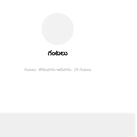
గంటలు
గంటలు: సోమవారం-ఆదివారం: 24 గంటలు