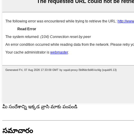
మీ సందేశాన్ని ఇక్కడ వ్రాసి మాకు పంపండి
సమాచారం