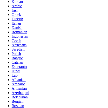
Korean
Arabic
Irish
Greek
Turkish
Italian
Danish
Romanian
Indonesian
Czech
Afrikaans
Swedish
Polish
Basque
Catalan
Esperanto
Hindi
Lao
Albanian
Amharic
Armenian
Azerbaijani
Belarusian
Bengali
Bosnian