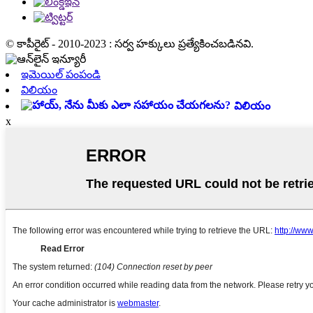
© కాపీరైట్ - 2010-2023 : సర్వ హక్కులు ప్రత్యేకించబడినవి.
ఇమెయిల్ పంపండి
విలియం
విలియం
x