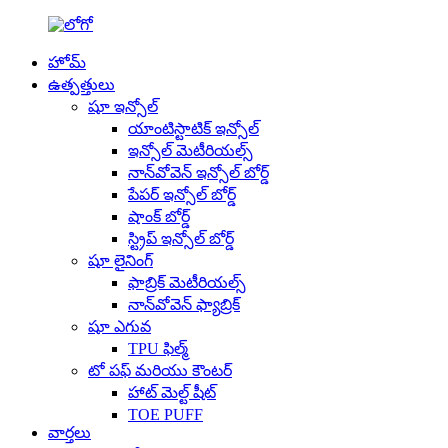
హోమ్
ఉత్పత్తులు
షూ ఇన్సోల్
యాంటిస్టాటిక్ ఇన్సోల్
ఇన్సోల్ మెటీరియల్స్
నాన్‌వోవెన్ ఇన్సోల్ బోర్డ్
పేపర్ ఇన్సోల్ బోర్డ్
షాంక్ బోర్డ్
స్ట్రిప్ ఇన్సోల్ బోర్డ్
షూ లైనింగ్
ఫాబ్రిక్ మెటీరియల్స్
నాన్‌వోవెన్ ఫ్యాబ్రిక్
షూ ఎగువ
TPU ఫిల్మ్
టో పఫ్ మరియు కౌంటర్
హాట్ మెల్ట్ షీట్
TOE PUFF
వార్తలు