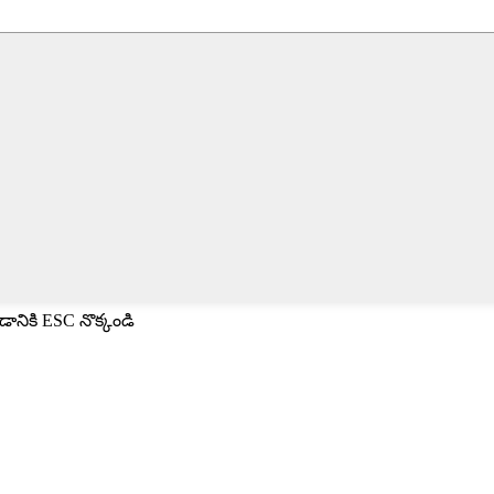
ానికి ESC నొక్కండి