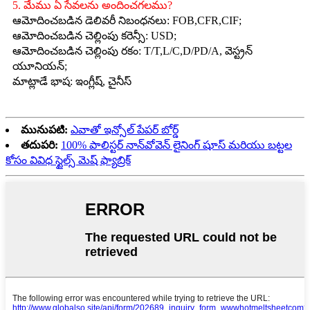
5. మేము ఏ సేవలను అందించగలము?
ఆమోదించబడిన డెలివరీ నిబంధనలు: FOB,CFR,CIF;
ఆమోదించబడిన చెల్లింపు కరెన్సీ: USD;
ఆమోదించబడిన చెల్లింపు రకం: T/T,L/C,D/PD/A, వెస్ట్రన్
యూనియన్;
మాట్లాడే భాష: ఇంగ్లీష్, చైనీస్
మునుపటి:
ఎవాతో ఇన్సోల్ పేపర్ బోర్డ్
తదుపరి:
100% పాలిస్టర్ నాన్‌వోవెన్ లైనింగ్ షూస్ మరియు బట్టల
కోసం వివిధ స్టైల్స్ మెష్ ఫ్యాబ్రిక్