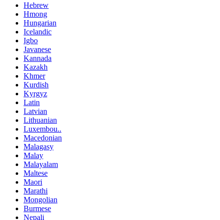
Hebrew
Hmong
Hungarian
Icelandic
Igbo
Javanese
Kannada
Kazakh
Khmer
Kurdish
Kyrgyz
Latin
Latvian
Lithuanian
Luxembou..
Macedonian
Malagasy
Malay
Malayalam
Maltese
Maori
Marathi
Mongolian
Burmese
Nepali