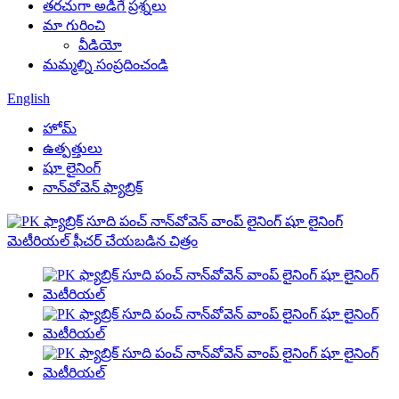
తరచుగా అడిగే ప్రశ్నలు
మా గురించి
వీడియో
మమ్మల్ని సంప్రదించండి
English
హోమ్
ఉత్పత్తులు
షూ లైనింగ్
నాన్‌వోవెన్ ఫ్యాబ్రిక్