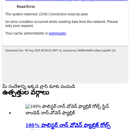
మీ సందేశాన్ని ఇక్కడ వ్రాసి మాకు పంపండి
ఉత్పత్తుల వర్గాలు
100% పాలిస్టర్ నాన్ వోవెన్ ఫ్యాబ్రిక్ రోల్స్