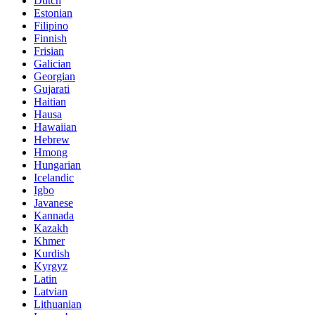
Dutch
Estonian
Filipino
Finnish
Frisian
Galician
Georgian
Gujarati
Haitian
Hausa
Hawaiian
Hebrew
Hmong
Hungarian
Icelandic
Igbo
Javanese
Kannada
Kazakh
Khmer
Kurdish
Kyrgyz
Latin
Latvian
Lithuanian