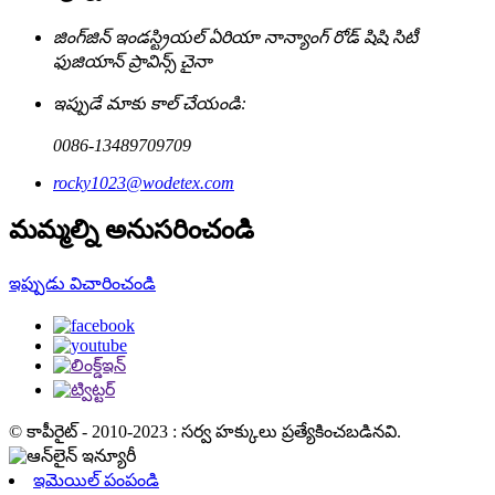
జింగ్‌జిన్ ఇండస్ట్రియల్ ఏరియా నాన్యాంగ్ రోడ్ షిషి సిటీ
ఫుజియాన్ ప్రావిన్స్ చైనా
ఇప్పుడే మాకు కాల్ చేయండి:
0086-13489709709
rocky1023@wodetex.com
మమ్మల్ని అనుసరించండి
ఇప్పుడు విచారించండి
© కాపీరైట్ - 2010-2023 : సర్వ హక్కులు ప్రత్యేకించబడినవి.
ఇమెయిల్ పంపండి