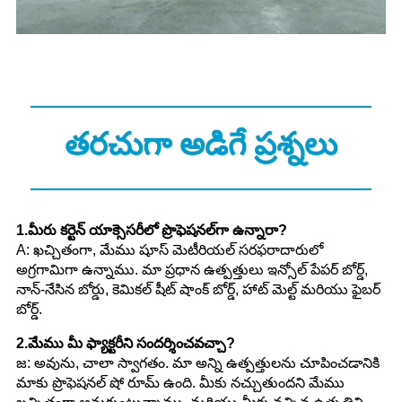
తరచుగా అడిగే ప్రశ్నలు
1.మీరు కర్టెన్ యాక్సెసరీలో ప్రొఫెషనల్‌గా ఉన్నారా?
A: ఖచ్చితంగా, మేము షూస్ మెటీరియల్ సరఫరాదారులో
అగ్రగామిగా ఉన్నాము. మా ప్రధాన ఉత్పత్తులు ఇన్సోల్ పేపర్ బోర్డ్,
నాన్-నేసిన బోర్డు, కెమికల్ షీట్ షాంక్ బోర్డ్, హాట్ మెల్ట్ మరియు ఫైబర్
బోర్డ్.
2.మేము మీ ఫ్యాక్టరీని సందర్శించవచ్చా?
జ: అవును, చాలా స్వాగతం. మా అన్ని ఉత్పత్తులను చూపించడానికి
మాకు ప్రొఫెషనల్ షో రూమ్ ఉంది. మీకు నచ్చుతుందని మేము