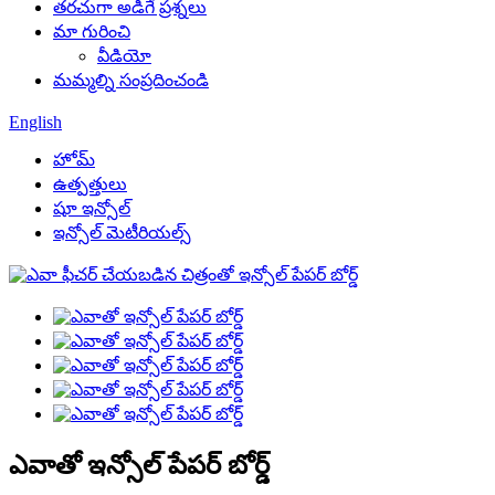
తరచుగా అడిగే ప్రశ్నలు
మా గురించి
వీడియో
మమ్మల్ని సంప్రదించండి
English
హోమ్
ఉత్పత్తులు
షూ ఇన్సోల్
ఇన్సోల్ మెటీరియల్స్
ఎవాతో ఇన్సోల్ పేపర్ బోర్డ్