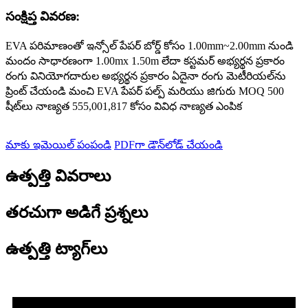
సంక్షిప్త వివరణ:
EVA పరిమాణంతో ఇన్సోల్ పేపర్ బోర్డ్ కోసం 1.00mm~2.00mm నుండి
మందం సాధారణంగా 1.00mx 1.50m లేదా కస్టమర్ అభ్యర్థన ప్రకారం
రంగు వినియోగదారుల అభ్యర్థన ప్రకారం ఏదైనా రంగు మెటీరియల్‌ను
ప్రింట్ చేయండి మంచి EVA పేపర్ పల్ప్ మరియు జిగురు MOQ 500
షీట్‌లు నాణ్యత 555,001,817 కోసం వివిధ నాణ్యత ఎంపిక
మాకు ఇమెయిల్ పంపండి
PDFగా డౌన్‌లోడ్ చేయండి
ఉత్పత్తి వివరాలు
తరచుగా అడిగే ప్రశ్నలు
ఉత్పత్తి ట్యాగ్‌లు