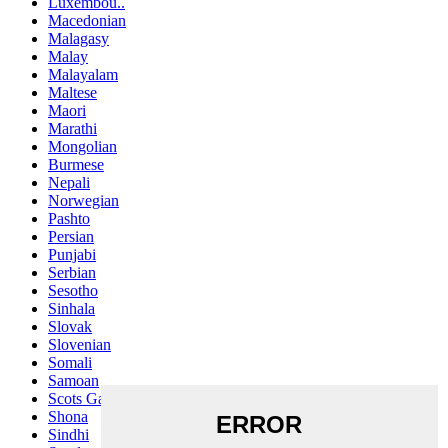
Luxembou..
Macedonian
Malagasy
Malay
Malayalam
Maltese
Maori
Marathi
Mongolian
Burmese
Nepali
Norwegian
Pashto
Persian
Punjabi
Serbian
Sesotho
Sinhala
Slovak
Slovenian
Somali
Samoan
Scots Gaelic
Shona
Sindhi