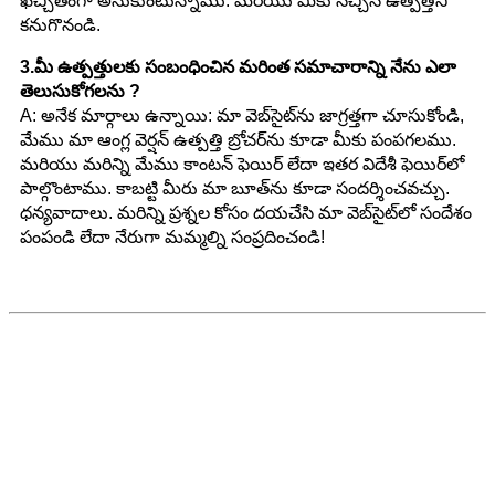
ఖచ్చితంగా అనుకుంటున్నాము. మరియు మీకు నచ్చిన ఉత్పత్తిని
కనుగొనండి.
3.మీ ఉత్పత్తులకు సంబంధించిన మరింత సమాచారాన్ని నేను ఎలా
తెలుసుకోగలను ?
A: అనేక మార్గాలు ఉన్నాయి: మా వెబ్‌సైట్‌ను జాగ్రత్తగా చూసుకోండి,
మేము మా ఆంగ్ల వెర్షన్ ఉత్పత్తి బ్రోచర్‌ను కూడా మీకు పంపగలము.
మరియు మరిన్ని మేము కాంటన్ ఫెయిర్ లేదా ఇతర విదేశీ ఫెయిర్‌లో
పాల్గొంటాము. కాబట్టి మీరు మా బూత్‌ను కూడా సందర్శించవచ్చు.
ధన్యవాదాలు. మరిన్ని ప్రశ్నల కోసం దయచేసి మా వెబ్‌సైట్‌లో సందేశం
పంపండి లేదా నేరుగా మమ్మల్ని సంప్రదించండి!