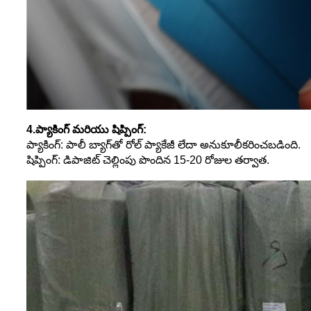
4.ప్యాకింగ్ మరియు షిప్పింగ్:
ప్యాకింగ్: పాలీ బ్యాగ్‌తో రోల్ ప్యాకేజీ లేదా అనుకూలీకరించబడింది.
షిప్పింగ్: డిపాజిట్ చెల్లింపు పొందిన 15-20 రోజుల తర్వాత.