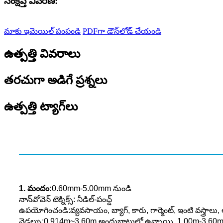
సంక్షిప్త వివరణ:
మాకు ఇమెయిల్ పంపండి
PDFగా డౌన్‌లోడ్ చేయండి
ఉత్పత్తి వివరాలు
తరచుగా అడిగే ప్రశ్నలు
ఉత్పత్తి ట్యాగ్‌లు
1. మందం:
0.60mm-5.00mm నుండి
నాన్‌వోవెన్ టెక్నిక్స్: నీడిల్-పంచ్డ్
ఉపయోగించండి:వ్యవసాయం, బ్యాగ్, కారు, గార్మెంట్, ఇంటి వస్త్రాలు, 
వెడల్పు:0.914m~3.60m అందుబాటులో ఉన్నాయి, 1.00m-3.60m