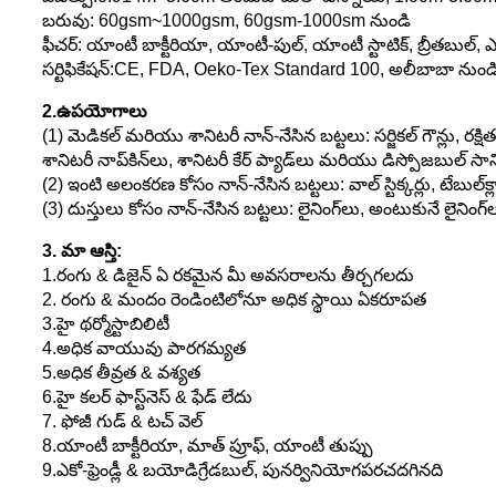
బరువు: 60gsm~1000gsm, 60gsm-1000sm నుండి
ఫీచర్: యాంటీ బాక్టీరియా, యాంటీ-పుల్, యాంటీ స్టాటిక్, బ్రీతబుల్, ఎకో 
సర్టిఫికేషన్:CE, FDA, Oeko-Tex Standard 100, అలీబాబా నుండి ఫ
2.ఉపయోగాలు
(1) మెడికల్ మరియు శానిటరీ నాన్-నేసిన బట్టలు: సర్జికల్ గౌన్లు, రక్షిత దుస
శానిటరీ నాప్‌కిన్‌లు, శానిటరీ కేర్ ప్యాడ్‌లు మరియు డిస్పోజబుల్ సా
(2) ఇంటి అలంకరణ కోసం నాన్-నేసిన బట్టలు: వాల్ స్టిక్కర్లు, టేబుల్‌క్లాత
(3) దుస్తులు కోసం నాన్-నేసిన బట్టలు: లైనింగ్‌లు, అంటుకునే లైనింగ్‌ల
3. మా ఆస్తి:
1.రంగు & డిజైన్ ఏ రకమైన మీ అవసరాలను తీర్చగలదు
2. రంగు & మందం రెండింటిలోనూ అధిక స్థాయి ఏకరూపత
3.హై థర్మోస్టాబిలిటీ
4.అధిక వాయువు పారగమ్యత
5.అధిక తీవ్రత & వశ్యత
6.హై కలర్ ఫాస్ట్‌నెస్ & ఫేడ్ లేదు
7. ఫోజీ గుడ్ & టచ్ వెల్
8.యాంటీ బాక్టీరియా, మాత్ ప్రూఫ్, యాంటీ తుప్పు
9.ఎకో-ఫ్రెండ్లీ & బయోడిగ్రేడబుల్, పునర్వినియోగపరచదగినది