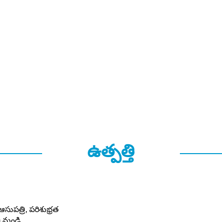
ఉత్పత్తి
ఆసుపత్రి, పరిశుభ్రత
 నుండి