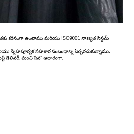
్యతకు కఠినంగా ఉంటాము మరియు ISO9001 నాణ్యత సిస్టమ్
 మరియు స్నేహపూర్వక సహకార సంబంధాన్ని ఏర్పరచుకున్నాము.
్ట్ డెలివరీ, మంచి సేవ" ఆధారంగా.