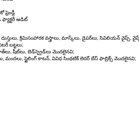
ఫ్రెండ్లీ
్యాక్టరీ ఆడిట్
్తులు, క్రిమిసంహారక వస్త్రాలు, మాస్క్‌లు, డైపర్‌లు, సివిలియన్ వైప్స్, వైప్స్, 
నిటరీ బట్టలు;
్‌లు, షీట్‌లు, బెడ్‌స్ప్రెడ్‌లు మొదలైనవి;
ు, మందలు, స్టైలింగ్ కాటన్, వివిధ సింథటిక్ లెదర్ బేస్ ఫాబ్రిక్స్ మొదలైనవి;