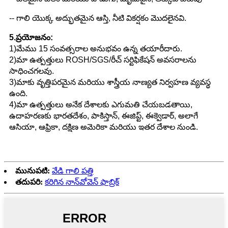
-- గాలి యొక్క అద్భుతమైన ఆస్తి, నీటి వికర్షకం మొదలైనవి.
5.ప్రయోజనం:
1)మేము 15 సంవత్సరాల అనుభవం ఉన్న తయారీదారు.
2)మా ఉత్పత్తులు ROSH/SGS/రీచ్ సర్టిఫికేషన్ అవసరాలను
సాధించగలవు.
3)మాకు వృత్తిపరమైన మరియు శాస్త్రీయ నాణ్యత నిర్వహణ వ్యవస్థ
ఉంది.
4)మా ఉత్పత్తులు అనేక దేశాలకు ఎగుమతి చేయబడతాయి,
ఉదాహరణకు భారతదేశం, పాకిస్తాన్, ఈజిప్ట్, ఈక్వెడార్, అలాగే
ఆసియా, ఆఫ్రికా, దక్షిణ అమెరికా మరియు ఇతర దేశాల నుండి.
మునుపటి:
వేడి గాలి పత్తి
తదుపరి:
కరిగిన నాన్‌వోవెన్ ఫాబ్రిక్