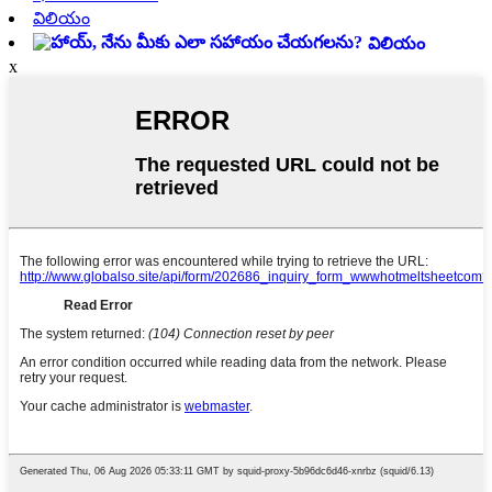
విలియం
విలియం
x