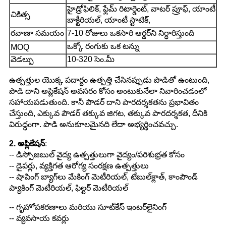
హైడ్రోఫిలిక్, ఫ్లేమ్ రిటార్డెంట్, వాటర్ ప్రూఫ్, యాంటీ
చికిత్స
బాక్టీరియల్, యాంటీ స్టాటిక్,
రవాణా సమయం
7-10 రోజులు ఒకసారి ఆర్డర్‌ని నిర్ధారిస్తుంది
ఒక్కో రంగుకు ఒక టన్ను
MOQ
వెడల్పు
10-320 సెం.మీ
ఉత్పత్తుల యొక్క పదార్థం ఉత్పత్తి చేసినప్పుడు పొడితో ఉంటుంది,
పొడి దాని అప్లికేషన్ అవసరం కోసం అంటుకునేలా నివారించడంలో
సహాయపడుతుంది. కానీ పౌడర్ దాని పారదర్శకతను ప్రభావితం
చేస్తుంది, ఎక్కువ పౌడర్ తక్కువ జిగట, తక్కువ పారదర్శకత, దీనికి
విరుద్ధంగా. పొడి అనుకూలమైనది లేదా అభ్యర్థించవచ్చు.
2. అప్లికేషన్
:
-- డిస్పోజబుల్ వైద్య ఉత్పత్తులుగా వైద్యం/పరిశుభ్రత కోసం
-- డైపర్లు, వ్యక్తిగత ఆరోగ్య సంరక్షణ ఉత్పత్తులు
-- షాపింగ్ బ్యాగ్‌లు మేకింగ్ మెటీరియల్, టేబుల్‌క్లాత్, కాంపౌండ్
ప్యాకింగ్ మెటీరియల్, ఫిల్టర్ మెటీరియల్
-- గృహోపకరణాలు మరియు సూట్‌కేస్ ఇంటర్‌లైనింగ్
-- వ్యవసాయ కవర్లు