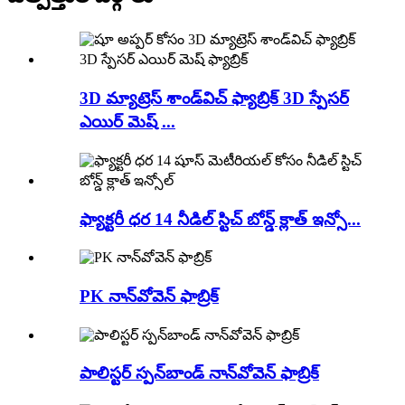
3D మ్యాట్రెస్ శాండ్‌విచ్ ఫ్యాబ్రిక్ 3D స్పేసర్
ఎయిర్ మెష్ ...
ఫ్యాక్టరీ ధర 14 నీడిల్ స్టిచ్ బోన్డ్ క్లాత్ ఇన్సో...
PK నాన్‌వోవెన్ ఫాబ్రిక్
పాలిస్టర్ స్పన్‌బాండ్ నాన్‌వోవెన్ ఫాబ్రిక్