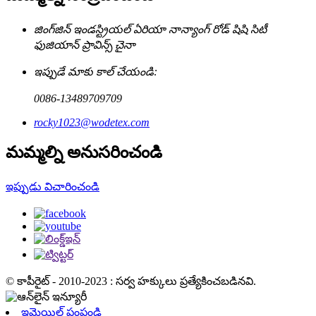
జింగ్‌జిన్ ఇండస్ట్రియల్ ఏరియా నాన్యాంగ్ రోడ్ షిషి సిటీ
ఫుజియాన్ ప్రావిన్స్ చైనా
ఇప్పుడే మాకు కాల్ చేయండి:
0086-13489709709
rocky1023@wodetex.com
మమ్మల్ని అనుసరించండి
ఇప్పుడు విచారించండి
© కాపీరైట్ - 2010-2023 : సర్వ హక్కులు ప్రత్యేకించబడినవి.
ఇమెయిల్ పంపండి