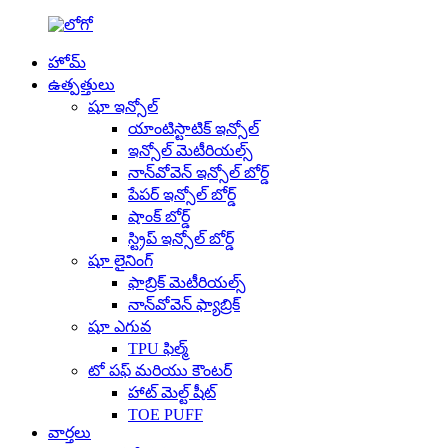
హోమ్
ఉత్పత్తులు
షూ ఇన్సోల్
యాంటిస్టాటిక్ ఇన్సోల్
ఇన్సోల్ మెటీరియల్స్
నాన్‌వోవెన్ ఇన్సోల్ బోర్డ్
పేపర్ ఇన్సోల్ బోర్డ్
షాంక్ బోర్డ్
స్ట్రిప్ ఇన్సోల్ బోర్డ్
షూ లైనింగ్
ఫాబ్రిక్ మెటీరియల్స్
నాన్‌వోవెన్ ఫ్యాబ్రిక్
షూ ఎగువ
TPU ఫిల్మ్
టో పఫ్ మరియు కౌంటర్
హాట్ మెల్ట్ షీట్
TOE PUFF
వార్తలు