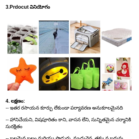
3.Prdocut వినియోగం
4. లక్షణం:
-- ఇతర రసాయన కూర్పు లేకుండా పర్యావరణ అనుకూలమైనది
-- హానిచేయని, విషపూరితం కాని, వాసన లేని, సున్నితమైన చర్మానికి
సురక్షితం
-- బలమైన బలం మరియు పొడుగు, మృదువైన, తక్కువ బరువు