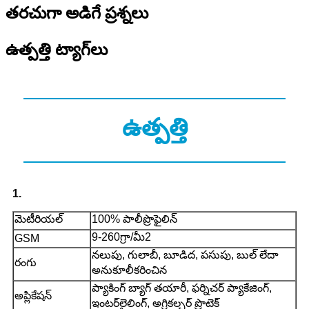
తరచుగా అడిగే ప్రశ్నలు
ఉత్పత్తి ట్యాగ్‌లు
ఉత్పత్తి
1.
మెటీరియల్
100% పాలీప్రొఫైలిన్
9-260గ్రా/మీ2
GSM
నలుపు, గులాబీ, బూడిద, పసుపు, బుల్ లేదా
రంగు
అనుకూలీకరించిన
ప్యాకింగ్ బ్యాగ్ తయారీ, ఫర్నిచర్ ప్యాకేజింగ్,
అప్లికేషన్
ఇంటర్‌లైలింగ్, అగ్రికల్చర్ ప్రొటెక్