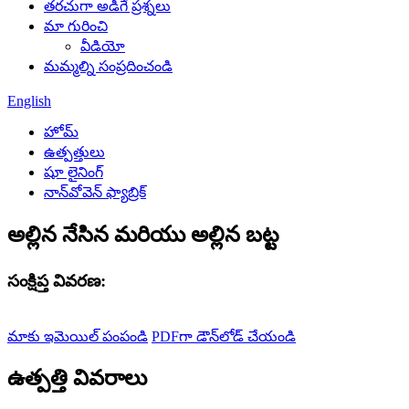
తరచుగా అడిగే ప్రశ్నలు
మా గురించి
వీడియో
మమ్మల్ని సంప్రదించండి
English
హోమ్
ఉత్పత్తులు
షూ లైనింగ్
నాన్‌వోవెన్ ఫ్యాబ్రిక్
అల్లిన నేసిన మరియు అల్లిన బట్ట
సంక్షిప్త వివరణ:
మాకు ఇమెయిల్ పంపండి
PDFగా డౌన్‌లోడ్ చేయండి
ఉత్పత్తి వివరాలు