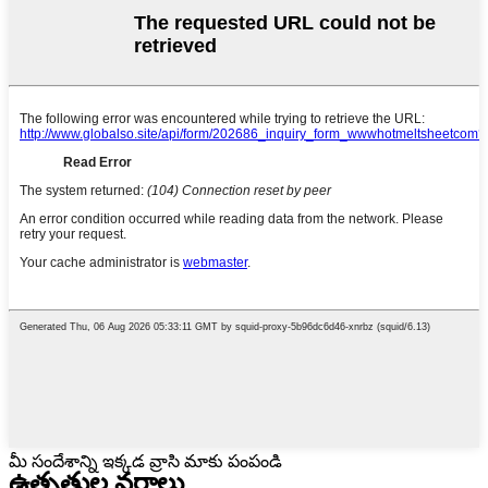
మీ సందేశాన్ని ఇక్కడ వ్రాసి మాకు పంపండి
ఉత్పత్తుల వర్గాలు