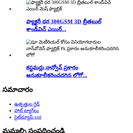
ఫ్యాక్టరీ ధర 300GSM 3D బ్రీతబుల్
శాండ్‌విచ్ ఎయిర్...
కస్టమర్లు నాన్వోవ్ ప్రకారం
అనుకూలీకరించదగిన లోగో...
సమాచారం
ఉత్పత్తుల గైడ్
హాట్ ట్యాగ్‌లు
సైట్‌మ్యాప్.xml
మమ్మల్ని సంప్రదించండి