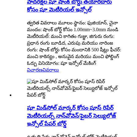
పాదరక్షల షూ షాంక్ బోర్డు తయారీదారు
కోసం షూ మెటీరియల్ ఇన్సోల్
త్వరిత వివరాలు మూలం స్థానం: ఫుజియాన్, చైనా
మందం: షాంక్ బోర్డ్ కోసం 1.00mm~3.0mm నుండి
మెటీరియల్: మంచి కాగితం గుజ్జు, జిగురు రంగు:
ప్రధాన రంగు బూడిద, ఎరుపు మరియు నారింజ
రంగు: షాంక్ బోర్డు కోసం మందానికి 500 షీట్లు ఫీచర్:
మంచి కాఠిన్యం , అనువైన మరియు మంచి ఫోల్డింగ్
ఓర్పు వినియోగం: షూ ఇన్సోల్ మేకింగ్
విచారణ
వివరాలు
షూ మిడ్‌సోల్ మార్కర్ కోసం షూస్ రిపేర్
మెటీరియల్స్ నాన్‌వోవెన్/ఫైబర్ సెల్యులోజ్
ఇన్సోల్ పేపర్ బోర్డ్
ఉత్పత్తి పేరు నాన్‌వోవెన్ ఇన్సోల్ బోర్డ్ మెటీరియల్