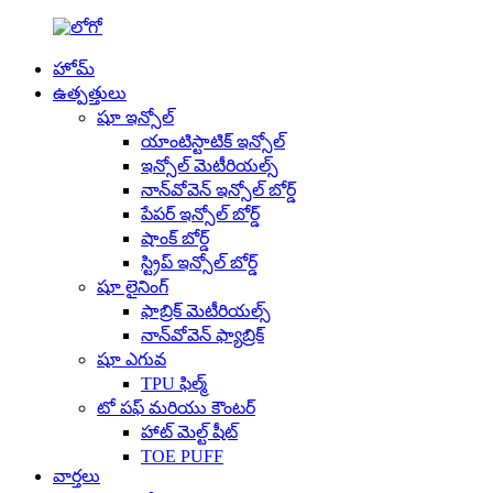
హోమ్
ఉత్పత్తులు
షూ ఇన్సోల్
యాంటిస్టాటిక్ ఇన్సోల్
ఇన్సోల్ మెటీరియల్స్
నాన్‌వోవెన్ ఇన్సోల్ బోర్డ్
పేపర్ ఇన్సోల్ బోర్డ్
షాంక్ బోర్డ్
స్ట్రిప్ ఇన్సోల్ బోర్డ్
షూ లైనింగ్
ఫాబ్రిక్ మెటీరియల్స్
నాన్‌వోవెన్ ఫ్యాబ్రిక్
షూ ఎగువ
TPU ఫిల్మ్
టో పఫ్ మరియు కౌంటర్
హాట్ మెల్ట్ షీట్
TOE PUFF
వార్తలు