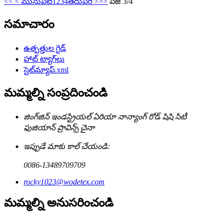
<<
< మునుపటి
1
2
3
4
తదుపరి >
>>
పేజీ 3/4
సమాచారం
ఉత్పత్తుల గైడ్
హాట్ ట్యాగ్‌లు
సైట్‌మ్యాప్.xml
మమ్మల్ని సంప్రదించండి
జింగ్‌జిన్ ఇండస్ట్రియల్ ఏరియా నాన్యాంగ్ రోడ్ షిషి సిటీ
ఫుజియాన్ ప్రావిన్స్ చైనా
ఇప్పుడే మాకు కాల్ చేయండి:
0086-13489709709
rocky1023@wodetex.com
మమ్మల్ని అనుసరించండి