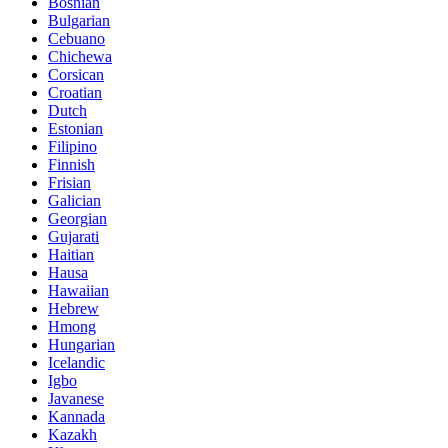
Bosnian
Bulgarian
Cebuano
Chichewa
Corsican
Croatian
Dutch
Estonian
Filipino
Finnish
Frisian
Galician
Georgian
Gujarati
Haitian
Hausa
Hawaiian
Hebrew
Hmong
Hungarian
Icelandic
Igbo
Javanese
Kannada
Kazakh