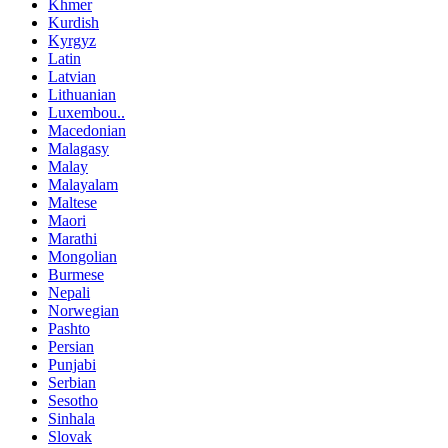
Khmer
Kurdish
Kyrgyz
Latin
Latvian
Lithuanian
Luxembou..
Macedonian
Malagasy
Malay
Malayalam
Maltese
Maori
Marathi
Mongolian
Burmese
Nepali
Norwegian
Pashto
Persian
Punjabi
Serbian
Sesotho
Sinhala
Slovak