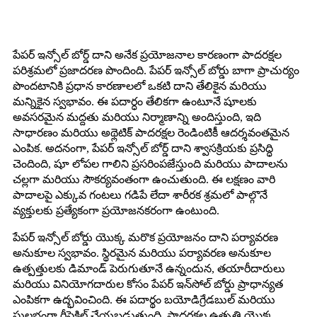
పేపర్ ఇన్సోల్ బోర్డ్ దాని అనేక ప్రయోజనాల కారణంగా పాదరక్షల
పరిశ్రమలో ప్రజాదరణ పొందింది. పేపర్ ఇన్సోల్ బోర్డు బాగా ప్రాచుర్యం
పొందటానికి ప్రధాన కారణాలలో ఒకటి దాని తేలికైన మరియు
మన్నికైన స్వభావం. ఈ పదార్ధం తేలికగా ఉంటూనే షూలకు
అవసరమైన మద్దతు మరియు నిర్మాణాన్ని అందిస్తుంది, ఇది
సాధారణం మరియు అథ్లెటిక్ పాదరక్షల రెండింటికీ ఆదర్శవంతమైన
ఎంపిక. అదనంగా, పేపర్ ఇన్సోల్ బోర్డ్ దాని శ్వాసక్రియకు ప్రసిద్ధి
చెందింది, షూ లోపల గాలిని ప్రసరింపజేస్తుంది మరియు పాదాలను
చల్లగా మరియు సౌకర్యవంతంగా ఉంచుతుంది. ఈ లక్షణం వారి
పాదాలపై ఎక్కువ గంటలు గడిపే లేదా శారీరక శ్రమలో పాల్గొనే
వ్యక్తులకు ప్రత్యేకంగా ప్రయోజనకరంగా ఉంటుంది.
పేపర్ ఇన్సోల్ బోర్డు యొక్క మరొక ప్రయోజనం దాని పర్యావరణ
అనుకూల స్వభావం. స్థిరమైన మరియు పర్యావరణ అనుకూల
ఉత్పత్తులకు డిమాండ్ పెరుగుతూనే ఉన్నందున, తయారీదారులు
మరియు వినియోగదారుల కోసం పేపర్ ఇన్‌సోల్ బోర్డు ప్రాధాన్యత
ఎంపికగా ఉద్భవించింది. ఈ పదార్థం బయోడిగ్రేడబుల్ మరియు
సులభంగా రీసైకిల్ చేయబడుతుంది, పాదరక్షల ఉత్పత్తి యొక్క