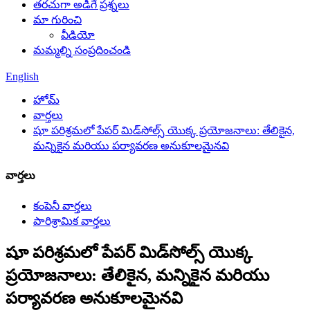
తరచుగా అడిగే ప్రశ్నలు
మా గురించి
వీడియో
మమ్మల్ని సంప్రదించండి
English
హోమ్
వార్తలు
షూ పరిశ్రమలో పేపర్ మిడ్‌సోల్స్ యొక్క ప్రయోజనాలు: తేలికైన,
మన్నికైన మరియు పర్యావరణ అనుకూలమైనవి
వార్తలు
కంపెనీ వార్తలు
పారిశ్రామిక వార్తలు
షూ పరిశ్రమలో పేపర్ మిడ్‌సోల్స్ యొక్క
ప్రయోజనాలు: తేలికైన, మన్నికైన మరియు
పర్యావరణ అనుకూలమైనవి