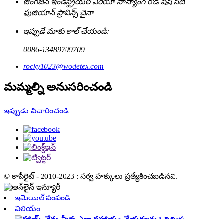
జింగ్‌జిన్ ఇండస్ట్రియల్ ఏరియా నాన్యాంగ్ రోడ్ షిషి సిటీ
ఫుజియాన్ ప్రావిన్స్ చైనా
ఇప్పుడే మాకు కాల్ చేయండి:
0086-13489709709
rocky1023@wodetex.com
మమ్మల్ని అనుసరించండి
ఇప్పుడు విచారించండి
© కాపీరైట్ - 2010-2023 : సర్వ హక్కులు ప్రత్యేకించబడినవి.
ఇమెయిల్ పంపండి
విలియం