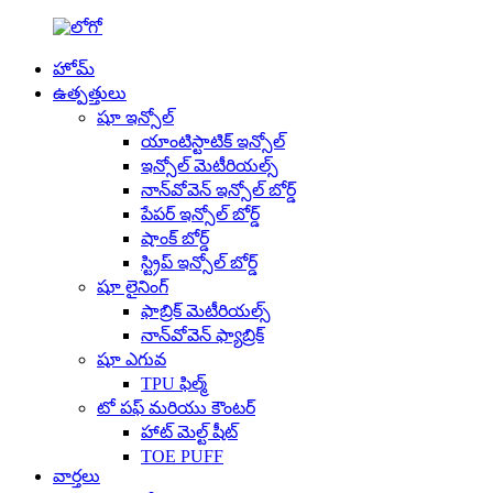
హోమ్
ఉత్పత్తులు
షూ ఇన్సోల్
యాంటిస్టాటిక్ ఇన్సోల్
ఇన్సోల్ మెటీరియల్స్
నాన్‌వోవెన్ ఇన్సోల్ బోర్డ్
పేపర్ ఇన్సోల్ బోర్డ్
షాంక్ బోర్డ్
స్ట్రిప్ ఇన్సోల్ బోర్డ్
షూ లైనింగ్
ఫాబ్రిక్ మెటీరియల్స్
నాన్‌వోవెన్ ఫ్యాబ్రిక్
షూ ఎగువ
TPU ఫిల్మ్
టో పఫ్ మరియు కౌంటర్
హాట్ మెల్ట్ షీట్
TOE PUFF
వార్తలు