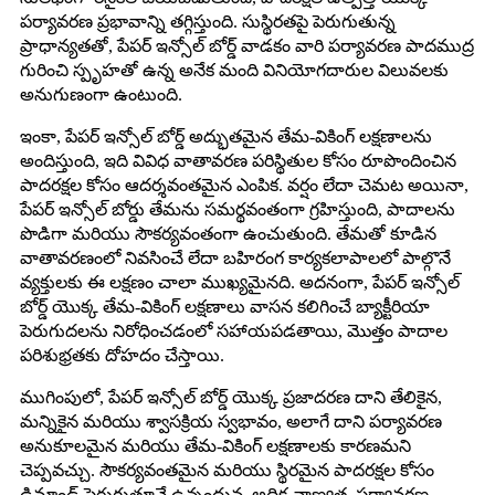
పర్యావరణ ప్రభావాన్ని తగ్గిస్తుంది. సుస్థిరతపై పెరుగుతున్న
ప్రాధాన్యతతో, పేపర్ ఇన్సోల్ బోర్డ్ వాడకం వారి పర్యావరణ పాదముద్ర
గురించి స్పృహతో ఉన్న అనేక మంది వినియోగదారుల విలువలకు
అనుగుణంగా ఉంటుంది.
ఇంకా, పేపర్ ఇన్సోల్ బోర్డ్ అద్భుతమైన తేమ-వికింగ్ లక్షణాలను
అందిస్తుంది, ఇది వివిధ వాతావరణ పరిస్థితుల కోసం రూపొందించిన
పాదరక్షల కోసం ఆదర్శవంతమైన ఎంపిక. వర్షం లేదా చెమట అయినా,
పేపర్ ఇన్సోల్ బోర్డు తేమను సమర్థవంతంగా గ్రహిస్తుంది, పాదాలను
పొడిగా మరియు సౌకర్యవంతంగా ఉంచుతుంది. తేమతో కూడిన
వాతావరణంలో నివసించే లేదా బహిరంగ కార్యకలాపాలలో పాల్గొనే
వ్యక్తులకు ఈ లక్షణం చాలా ముఖ్యమైనది. అదనంగా, పేపర్ ఇన్సోల్
బోర్డ్ యొక్క తేమ-వికింగ్ లక్షణాలు వాసన కలిగించే బ్యాక్టీరియా
పెరుగుదలను నిరోధించడంలో సహాయపడతాయి, మొత్తం పాదాల
పరిశుభ్రతకు దోహదం చేస్తాయి.
ముగింపులో, పేపర్ ఇన్సోల్ బోర్డ్ యొక్క ప్రజాదరణ దాని తేలికైన,
మన్నికైన మరియు శ్వాసక్రియ స్వభావం, అలాగే దాని పర్యావరణ
అనుకూలమైన మరియు తేమ-వికింగ్ లక్షణాలకు కారణమని
చెప్పవచ్చు. సౌకర్యవంతమైన మరియు స్థిరమైన పాదరక్షల కోసం
డిమాండ్ పెరుగుతూనే ఉన్నందున, అధిక-నాణ్యత, పర్యావరణ