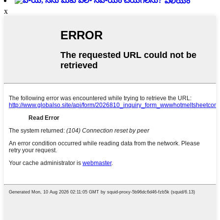
విలియం
x