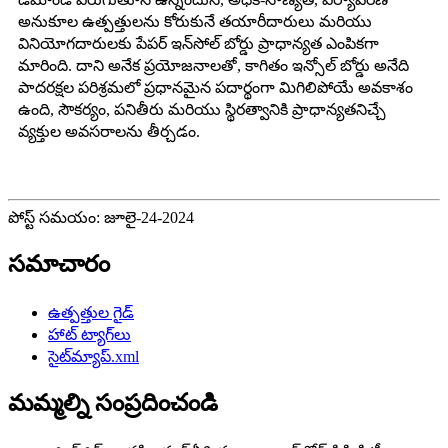
అనుకూల ఉత్పత్తులను కోరుకునే తయారీదారులు మరియు
వినియోగదారులకు పేపర్ ఇన్‌సోల్ బోర్డు ప్రాధాన్యత ఎంపికగా
మారింది. దాని అనేక ప్రయోజనాలతో, కాగితం ఇన్సోల్ బోర్డు అనేది
పాదరక్షల పరిశ్రమలో ప్రధానమైన పదార్థంగా మిగిలిపోయే అవకాశం
ఉంది, సౌకర్యం, పనితీరు మరియు స్థిరత్వానికి ప్రాధాన్యతనిచ్చే
వ్యక్తుల అవసరాలను తీర్చడం.
పోస్ట్ సమయం: జూలై-24-2024
సమాచారం
ఉత్పత్తుల గైడ్
హాట్ ట్యాగ్‌లు
సైట్‌మ్యాప్.xml
మమ్మల్ని సంప్రదించండి