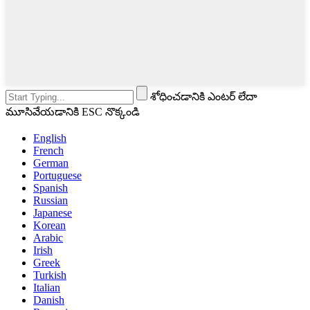
శోధించడానికి ఎంటర్ లేదా
మూసివేయడానికి ESC నొక్కండి
English
French
German
Portuguese
Spanish
Russian
Japanese
Korean
Arabic
Irish
Greek
Turkish
Italian
Danish